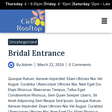
Thursday
: 4 – 9.30pm
|
Friday
: 4- 10pm
|
Saturday
: 12pm – Late
|
S
Uncategorized
Bridal Entrance
By
Admin
March 22, 2024
0 Comments
Quisque Rutrum. Aenean Imperdiet. Etiam Ultricies Nisi Vel
Augue. Curabitur Ullamcorper Ultricies Nisi. Nam Eget Dui.
Etiam Rhoncus. Maecenas Tempus, Tellus Eget
Condimentum Rhoncus, Sem Quam Semper Libero, Sit
Amet Adipiscing Sem Neque Sed Ipsum. Quisque Rutrum.
Aenean Imperdiet. Etiam Ultricies Nisi Vel Augue. Curabitur
Ullamcorper Ultricies Nisi. Nam Eget Dui. Etiam Rhoncus.